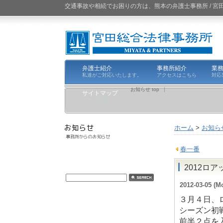
交通事故や相続でお困りの方は、熊本の弁護士事務所 / 
弁護士紹介
事務所紹介
業
私達がご対応いたします。
アクセスはこちら
対応
お知らせ top
サイトマップ
ページ一覧
ホーム
>
お知ら
春一番
2012ロ
2012-03-05 (M
３月４日、
シーズン初
前半２点を