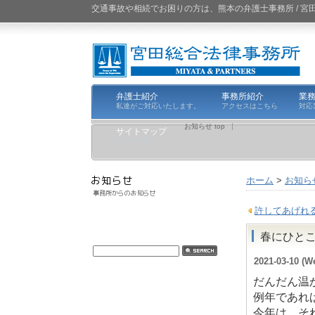
交通事故や相続でお困りの方は、熊本の弁護士事務所 / 
弁護士紹介
事務所紹介
業
私達がご対応いたします。
アクセスはこちら
対応
お知らせ top
サイトマップ
ページ一覧
ホーム
>
お知ら
許してあげれ
春にひと
2021-03-10 (W
だんだん温
例年であれ
今年は、そ