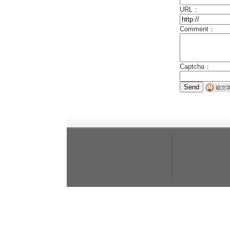
URL：
Comment：
Captcha：