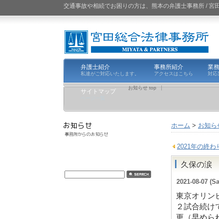
交通事故や相続でお困りの方は、熊本の弁護士事務所 / 
弁護士紹介
事務所紹介
業
私達がご対応いたします。
アクセスはこちら
対応
お知らせ top
サイトマップ
ページ一覧
ホーム
>
お知ら
2021年の終わ
久保の涙
2021-08-07 (Sa
東京オリン
２試合続け
更（早めら