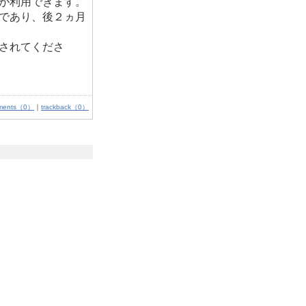
が利用できます。
であり、後２ヵ月
されてくださ
ments（0）
｜
trackback（0）