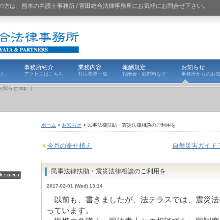
の方は、熊本の弁護士事務所 / 宮田総合法律事務所にお気軽にお問合せ下さい。
事務所紹介
業務内容
報酬規定
お知らせ
す。
アクセスはこちら
対応業務一覧
報酬金・顧問料など
事務所からのお
お知らせ top
ホーム
>
お知らせ
> 民事法律扶助・震災法律相談のご利用を
今月の寄せ植え
自然災害ガイド
民事法律扶助・震災法律相談のご利用を
2017-02-01 (Wed) 13:14
以前も、書きましたが、法テラスでは、震災法
っています。