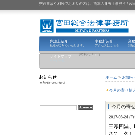
交通事故や相続でお困りの方は、熊本の弁護士事務所 / 
弁護士紹介
事務所紹介
業
私達がご対応いたします。
アクセスはこちら
対応
お知らせ top
サイトマップ
ページ一覧
ホーム
>
お知ら
今月の寄せ植
今月の寄
2017-03-24 (Fr
三寒四温、
さて、久し