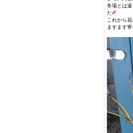
冬場とは違
た
これから花
​ますます